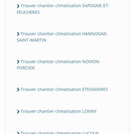
Trouver chantier climatisation SAPOGNE-ET-
FEUCHERES
Trouver chantier climatisation HANNOGNE-
SAINT-MARTIN
Trouver chantier climatisation NOVION-
PORCIEN
BatiWebPro
B
Assistant en ligne
Trouver chantier climatisation ETEIGNIERES
B
Trouver chantier climatisation LONNY
BatiWebPro
Trouver chantier climatisation LUCQUY