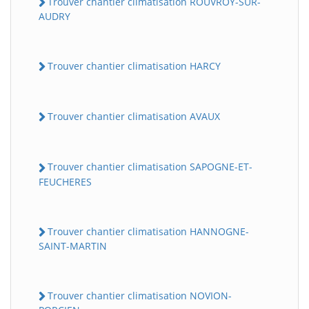
Trouver chantier climatisation ROUVROY-SUR-
AUDRY
Trouver chantier climatisation HARCY
Trouver chantier climatisation AVAUX
BatiWebPro
Trouver chantier climatisation SAPOGNE-ET-
B
Assistant en ligne
FEUCHERES
B
Trouver chantier climatisation HANNOGNE-
SAINT-MARTIN
Trouver chantier climatisation NOVION-
BatiWebPro