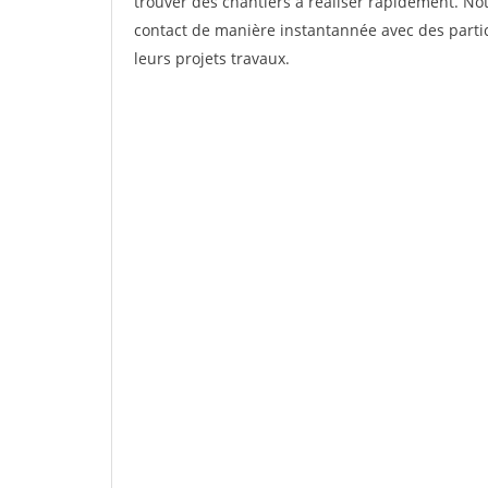
trouver des chantiers à réaliser rapidement. Not
contact de manière instantannée avec des partic
leurs projets travaux.