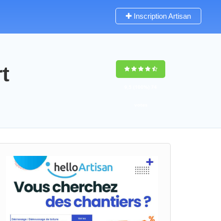
Inscription Artisan
t
9,5
(100%)
74
votes