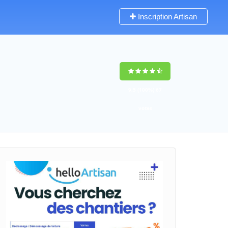
Inscription Artisan
9,5
(100%)
67
votes