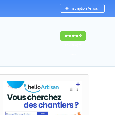
Inscription Artisan
9,5
(100%)
62
votes