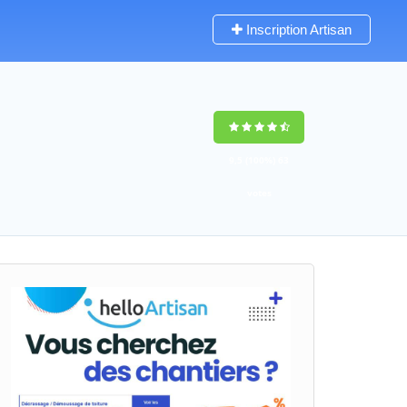
Inscription Artisan
9,5
(100%)
63
votes