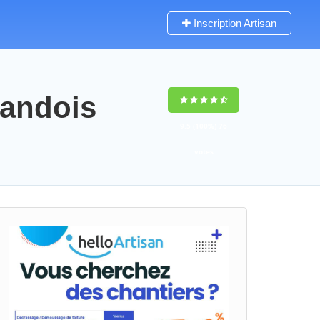
Inscription Artisan
mandois
9,5
(100%)
76
votes