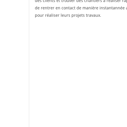
des clients et trouver des chantiers à réaliser 
de rentrer en contact de manière instantannée a
pour réaliser leurs projets travaux.