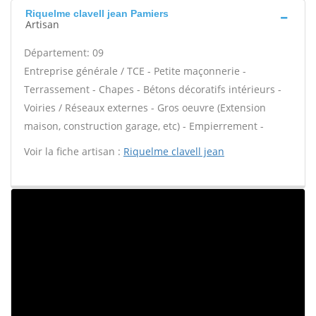
Riquelme clavell jean Pamiers
Artisan
Département: 09
Entreprise générale / TCE - Petite maçonnerie -
Terrassement - Chapes - Bétons décoratifs intérieurs -
Voiries / Réseaux externes - Gros oeuvre (Extension
maison, construction garage, etc) - Empierrement -
Voir la fiche artisan :
Riquelme clavell jean