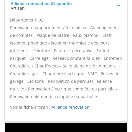
Alliance renovation St quentin
Artisan
Département: 02
Rénovation dappartement / de maison - Aménagement
de combles - Plaque de plâtre - Faux plafond - Staff -
Isolation phonique - Isolation thermique des murs
intérieurs - Peinture - Peinture décorative - Enduit -
Parquet - Carrelage - Réseaux courant faibles - Entretien
Chaudière / Chauffe-eau - Salle de bain clé en main -
Chaudière gaz - Chaudière électrique - VMC - Portes de
garage - Cloisons - Rénovation de parquet - Faïence
murale - Rénovation électrique complète ou partielle -
Rénovation plomberie complète ou partielle -
Voir la fiche artisan :
Alliance renovation