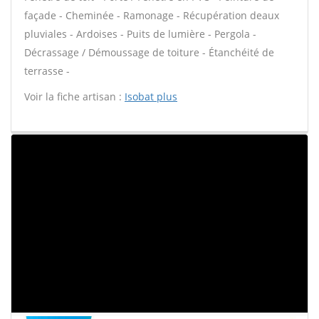
façade - Cheminée - Ramonage - Récupération deaux
pluviales - Ardoises - Puits de lumière - Pergola -
Décrassage / Démoussage de toiture - Étanchéité de
terrasse -
Voir la fiche artisan :
Isobat plus