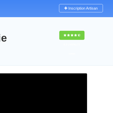
Inscription Artisan
ie
9,5
(100%)
77
votes