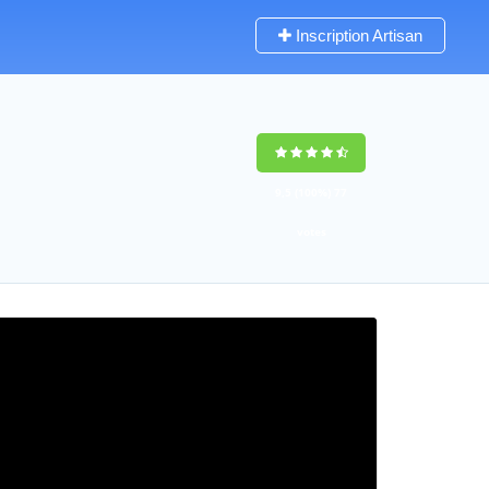
Inscription Artisan
9,5
(100%)
77
votes