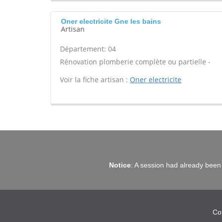
Oner electricite Gne les bains
Artisan
Département: 04
Rénovation plomberie complète ou partielle -
Voir la fiche artisan :
Oner electricite
Notice
: A session had already been 
Co