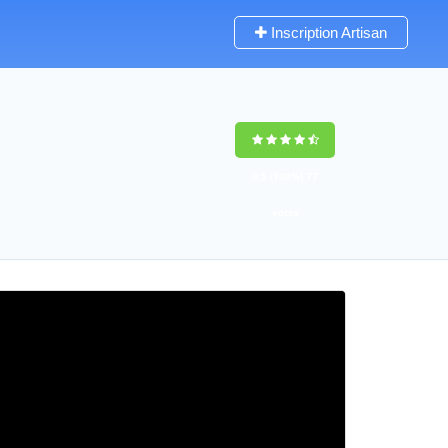
Inscription Artisan
9,5
(100%)
77
votes