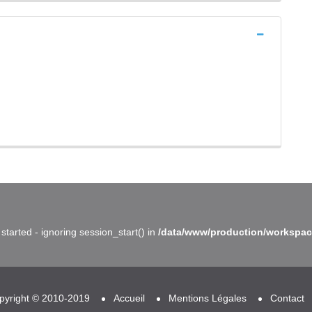
started - ignoring session_start() in
/data/www/production/workspac
pyright © 2010-2019
Accueil
Mentions Légales
Contact