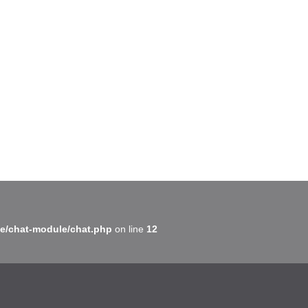
BatiWebPro
B
Assistant en ligne
B
e/chat-module/chat.php
on line
12
BatiWebPro