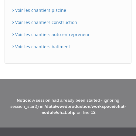
Voir les chantiers piscine
Voir les chantiers construction
Voir les chantiers auto-entrepreneur
Voir les chantiers batiment
BatiWebPro
B
Notice
: A session had already been started - ignoring
Assistant en ligne
session_start() in
/data/www/production/workspace/chat-
module/chat.php
on line
12
B