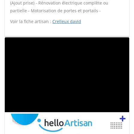
(Ajout prise) - Rénovation électrique complète ou
partielle - Motorisation de portes et portails -
Voir la fiche artisan :
Crelleux david