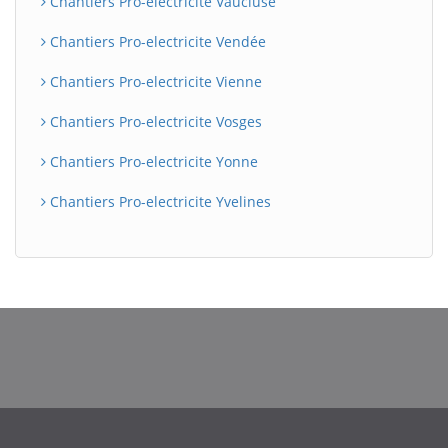
Chantiers Pro-electricite Vaucluse
Chantiers Pro-electricite Vendée
Chantiers Pro-electricite Vienne
Chantiers Pro-electricite Vosges
Chantiers Pro-electricite Yonne
Chantiers Pro-electricite Yvelines
BatiWebPro
B
Assistant en ligne
B