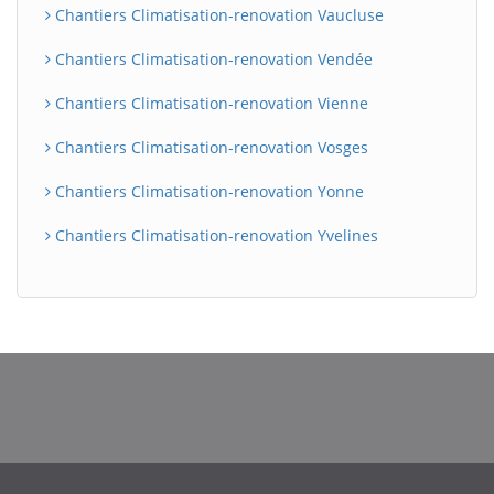
Chantiers Climatisation-renovation Vaucluse
Chantiers Climatisation-renovation Vendée
Chantiers Climatisation-renovation Vienne
Chantiers Climatisation-renovation Vosges
Chantiers Climatisation-renovation Yonne
Chantiers Climatisation-renovation Yvelines
BatiWebPro
B
Assistant en ligne
B