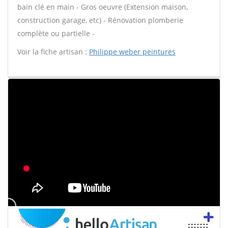
bain clé en main - Gros oeuvre (Extension maison,
construction garage, etc) - Rénovation plomberie
complète ou partielle -
Voir la fiche artisan :
Philippe weber peintures