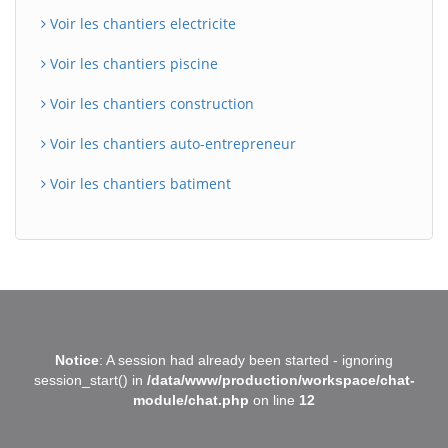
Voir les chantiers electricite
Voir les chantiers piscine
Voir les chantiers construction
Voir les chantiers auto-entrepreneur
Voir les chantiers batiment
BatiWebPro
B
Notice
: A session had already been started - ignoring
Assistant en ligne
session_start() in
/data/www/production/workspace/chat-
module/chat.php
on line
12
B