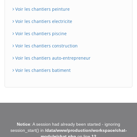
Voir les chantiers peinture
Voir les chantiers electricite
Voir les chantiers piscine
Voir les chantiers construction
Voir les chantiers auto-entrepreneur
Voir les chantiers batiment
BatiWebPro
B
Notice
: A session had already been started - ignoring
Assistant en ligne
session_start() in
/data/www/production/workspace/chat-
module/chat.php
on line
12