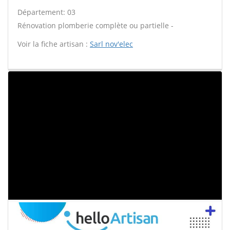
Département: 03
Rénovation plomberie complète ou partielle -
Voir la fiche artisan :
Sarl nov'elec