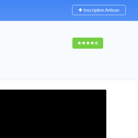
Inscription Artisan
9,5
(100%)
77
votes