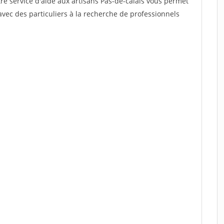
re service d'aide aux artisans Pas-de-calais vous permet
vec des particuliers à la recherche de professionnels
.